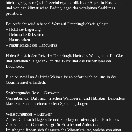
höchst gelegenen Qualitätsweinberge nördlich der Alpen in Europa hat
und von den klimatischen Bedingungen des voralpinen Seeklimas
profitiert.
Bei Aufricht wird sehr viel Wert auf Ursprünglichkeit gelegt:
– Holzfass-Lagerung
– Heimische Rebsorten
– Naturkorken
– Natürlichkeit des Handwerks
Holen Sie sich den Reiz der Ursprünglichkeit des Weinguts in Ihr Glas
und genießen Sie gedanklich den Blick und das Farbenspiel des
Bodensees.
Eine Auswahl an Aufricht-Weinen ist ab sofort auch bei uns in der
Gourmetinsel erhältlich:
Spätburgunder Rosé – Gutswein:
Verzaubernder Duft nach frischen Waldbeeren und Hibiskus. Besonders
klare Struktur mit einem tollem Spannungsbogen.
Weissburgunder – Gutswein:
Zarter Duft nach Hagebutte und knackigem rotem Apfel. Ein feines
Zitrusspiel am Gaumen sorgt für Frische und Animation.
Im Abgang finden sich finessereiche Wiesenkräuter, welche von einer